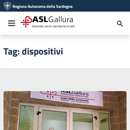
Vai ai contenuti
Regione Autonoma della Sardegna
Vai al menu di navigazione
Vai al footer
ASL
Gallura
Toggle navigation
Azienda socio-sanitaria locale
Tag:
dispositivi