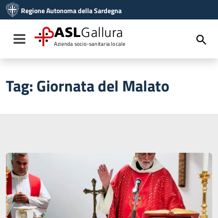
Vai ai contenuti
Regione Autonoma della Sardegna
Vai al menu di navigazione
Vai al footer
ASL
Gallura
Toggle navigation
Azienda socio-sanitaria locale
Tag:
Giornata del Malato