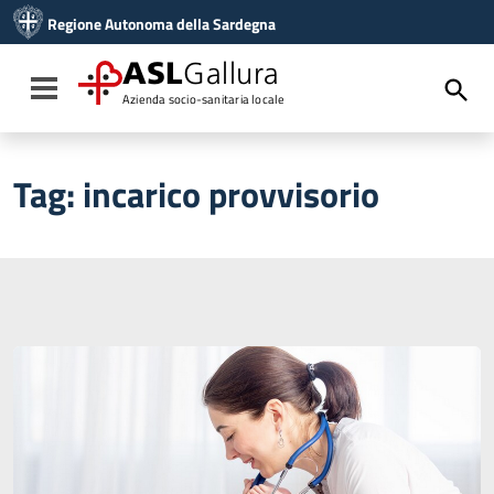
Vai ai contenuti
Regione Autonoma della Sardegna
Vai al menu di navigazione
Vai al footer
ASL
Gallura
Toggle navigation
Azienda socio-sanitaria locale
Tag:
incarico provvisorio