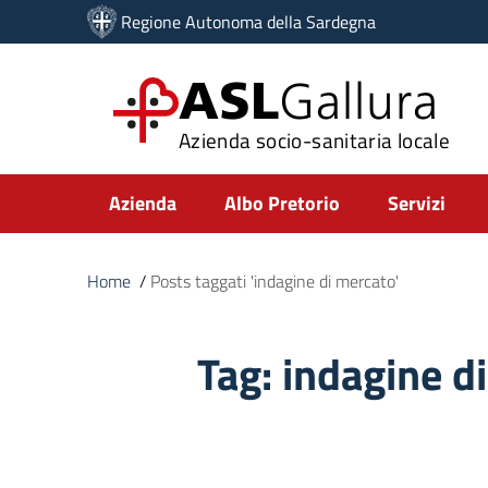
Vai ai contenuti
Regione Autonoma della Sardegna
Vai al menu di navigazione
Vai al footer
ASL
Gallura
Azienda socio-sanitaria locale
Submenu
Azienda
Albo Pretorio
Servizi
Home
/
Posts taggati 'indagine di mercato'
Tag:
indagine d