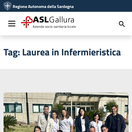
Vai ai contenuti
Regione Autonoma della Sardegna
Vai al menu di navigazione
Vai al footer
ASL
Gallura
Toggle navigation
Azienda socio-sanitaria locale
Tag:
Laurea in Infermieristica