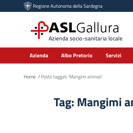
Vai ai contenuti
Regione Autonoma della Sardegna
Vai al menu di navigazione
Vai al footer
ASL
Gallura
Azienda socio-sanitaria locale
Submenu
Azienda
Albo Pretorio
Servizi
Home
/
Posts taggati 'Mangimi animali'
Tag:
Mangimi a