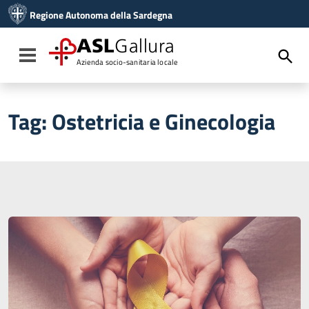
Vai ai contenuti
Regione Autonoma della Sardegna
Vai al menu di navigazione
Vai al footer
ASL
Gallura
Toggle navigation
Azienda socio-sanitaria locale
Tag:
Ostetricia e Ginecologia