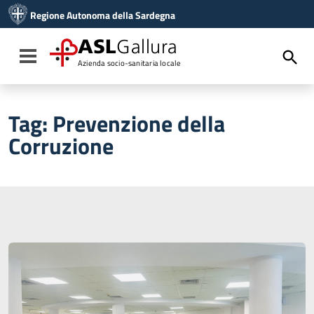
Vai ai contenuti
Regione Autonoma della Sardegna
Vai al menu di navigazione
Vai al footer
ASL
Gallura
Toggle navigation
Azienda socio-sanitaria locale
Tag:
Prevenzione della
Corruzione