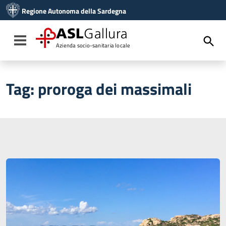
Vai ai contenuti
Regione Autonoma della Sardegna
Vai al menu di navigazione
Vai al footer
ASL
Gallura
Toggle navigation
Azienda socio-sanitaria locale
Tag:
proroga dei massimali