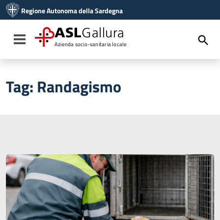
Vai ai contenuti
Regione Autonoma della Sardegna
Vai al menu di navigazione
Vai al footer
ASL
Gallura
Toggle navigation
Azienda socio-sanitaria locale
Tag:
Randagismo