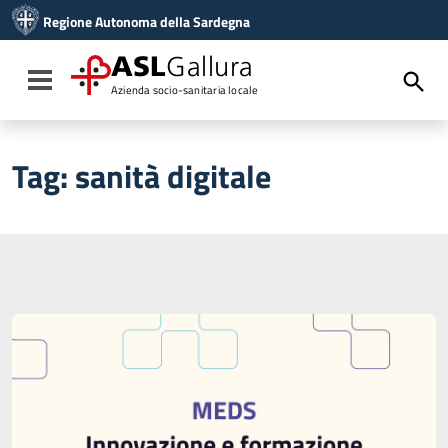
Vai ai contenuti
Regione Autonoma della Sardegna
Vai al menu di navigazione
Vai al footer
ASL
Gallura
Toggle navigation
Azienda socio-sanitaria locale
Tag:
sanità digitale