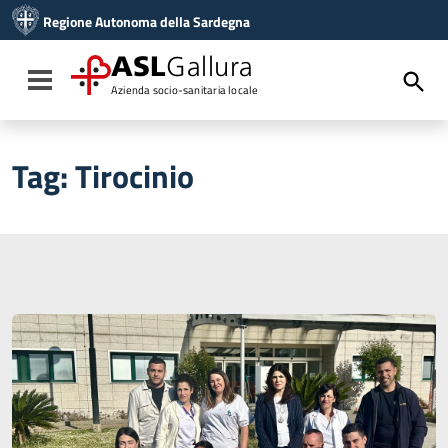
Vai ai contenuti
Regione Autonoma della Sardegna
Vai al menu di navigazione
Vai al footer
ASL
Gallura
Toggle navigation
Azienda socio-sanitaria locale
Tag:
Tirocinio