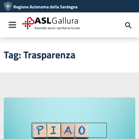
Vai ai contenuti
Regione Autonoma della Sardegna
Vai al menu di navigazione
Vai al footer
ASL
Gallura
Toggle navigation
Azienda socio-sanitaria locale
Tag:
Trasparenza