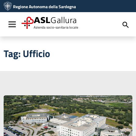
Vai ai contenuti
Regione Autonoma della Sardegna
Vai al menu di navigazione
Vai al footer
ASL
Gallura
Toggle navigation
Azienda socio-sanitaria locale
Tag:
Ufficio