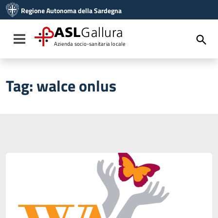
Vai ai contenuti
Regione Autonoma della Sardegna
Vai al menu di navigazione
Vai al footer
ASL
Gallura
Toggle navigation
Azienda socio-sanitaria locale
Tag:
walce onlus