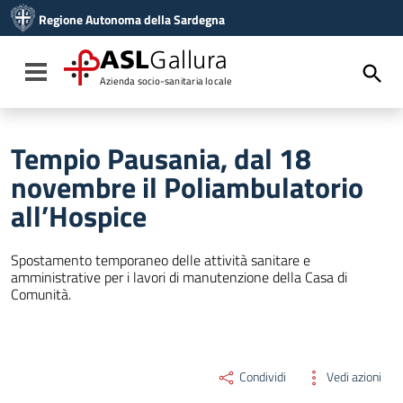
Vai ai contenuti
Regione Autonoma della Sardegna
Vai al menu di navigazione
Vai al footer
ASL
Gallura
Toggle navigation
Azienda socio-sanitaria locale
Tempio Pausania, dal 18
novembre il Poliambulatorio
all’Hospice
Spostamento temporaneo delle attività sanitare e
amministrative per i lavori di manutenzione della Casa di
Comunità.
Condividi
Vedi azioni