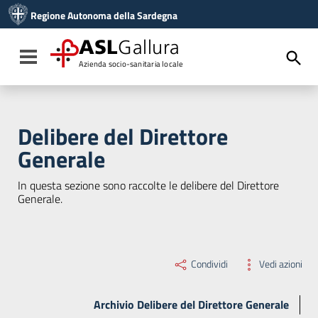
Vai ai contenuti
Regione Autonoma della Sardegna
Vai al menu di navigazione
Vai al footer
ASL
Gallura
Toggle navigation
Azienda socio-sanitaria locale
Delibere del Direttore
Generale
In questa sezione sono raccolte le delibere del Direttore
Generale.
Condividi
Vedi azioni
Archivio Delibere del Direttore Generale