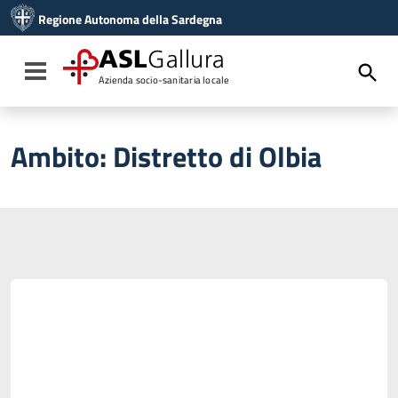
Vai ai contenuti
Regione Autonoma della Sardegna
Vai al menu di navigazione
Vai al footer
ASL
Gallura
Toggle navigation
Azienda socio-sanitaria locale
Ambito:
Distretto di Olbia