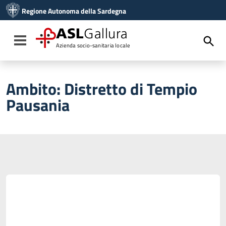
Vai ai contenuti
Regione Autonoma della Sardegna
Vai al menu di navigazione
Vai al footer
ASL
Gallura
Toggle navigation
Azienda socio-sanitaria locale
Ambito:
Distretto di Tempio
Pausania