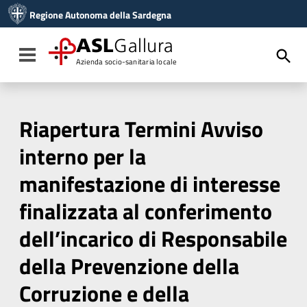
Vai ai contenuti
Regione Autonoma della Sardegna
Vai al menu di navigazione
Vai al footer
ASL
Gallura
Toggle navigation
Azienda socio-sanitaria locale
Riapertura Termini Avviso
interno per la
manifestazione di interesse
finalizzata al conferimento
dell’incarico di Responsabile
della Prevenzione della
Corruzione e della