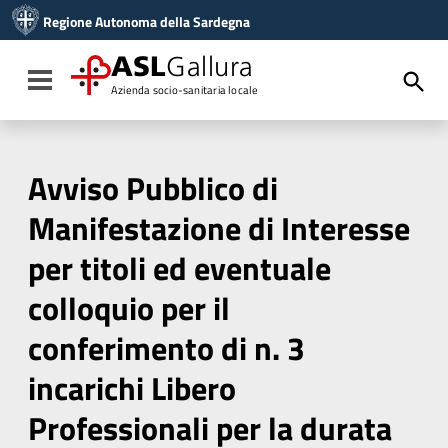
Vai ai contenuti
Regione Autonoma della Sardegna
Vai al menu di navigazione
Vai al footer
ASL
Gallura
Toggle navigation
Azienda socio-sanitaria locale
Avviso Pubblico di
Manifestazione di Interesse
per titoli ed eventuale
colloquio per il
conferimento di n. 3
incarichi Libero
Professionali per la durata