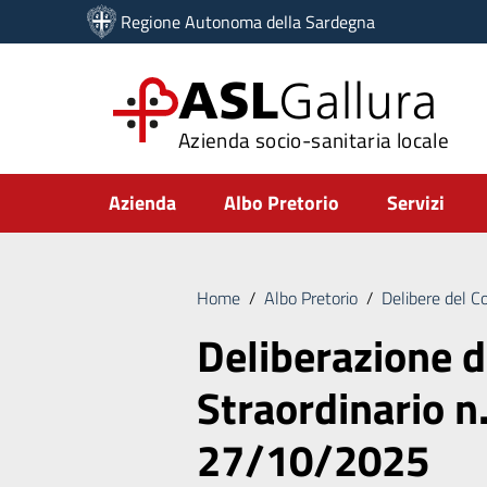
Vai ai contenuti
Regione Autonoma della Sardegna
Vai al menu di navigazione
Vai al footer
ASL
Gallura
Azienda socio-sanitaria locale
Submenu
Azienda
Albo Pretorio
Servizi
Home
/
Albo Pretorio
/
Delibere del C
Deliberazione 
Straordinario n
27/10/2025