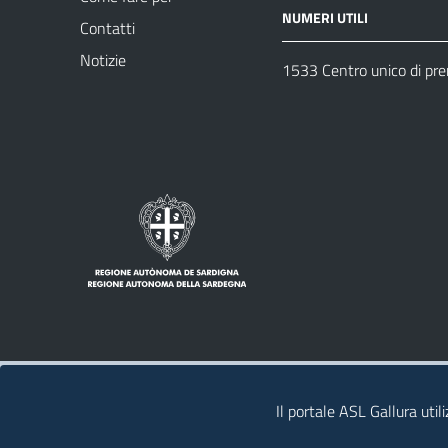
NUMERI UTILI
Contatti
Notizie
1533 Centro unico di pr
Note legali
Privacy policy
Contatti
Il portale ASL Gallura util