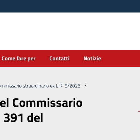
Come fare per
Contatti
Notizie
ommissario straordinario ex L.R. 8/2025
/
Deliberazione del Commi
del Commissario
. 391 del