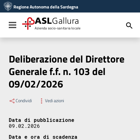
Vai ai contenuti
Regione Autonoma della Sardegna
Vai al menu di navigazione
Vai al footer
ASL
Gallura
Toggle navigation
Azienda socio-sanitaria locale
Deliberazione del Direttore
Generale f.f. n. 103 del
09/02/2026
Condividi
Vedi azioni
Data di pubblicazione
09.02.2026
Data e ora di scadenza