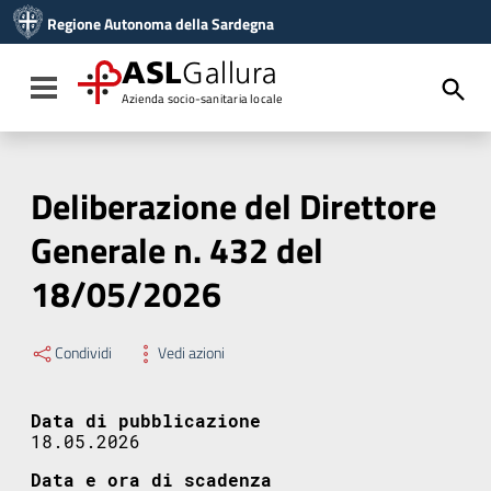
Vai ai contenuti
Regione Autonoma della Sardegna
Vai al menu di navigazione
Vai al footer
ASL
Gallura
Toggle navigation
Azienda socio-sanitaria locale
Deliberazione del Direttore
Generale n. 432 del
18/05/2026
Condividi
Vedi azioni
Data di pubblicazione
18.05.2026
Data e ora di scadenza