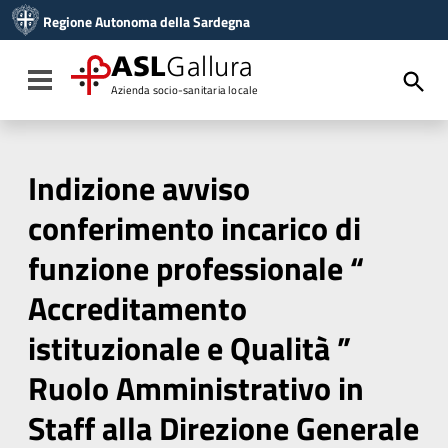
Vai ai contenuti
Regione Autonoma della Sardegna
Vai al menu di navigazione
Vai al footer
ASL
Gallura
Toggle navigation
Azienda socio-sanitaria locale
Indizione avviso
conferimento incarico di
funzione professionale “
Accreditamento
istituzionale e Qualità ”
Ruolo Amministrativo in
Staff alla Direzione Generale