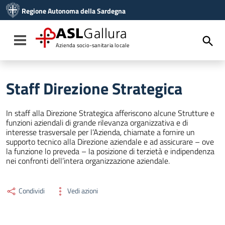
Vai ai contenuti
Regione Autonoma della Sardegna
Vai al menu di navigazione
Vai al footer
ASL
Gallura
Toggle navigation
Azienda socio-sanitaria locale
Staff Direzione Strategica
In staff alla Direzione Strategica afferiscono alcune Strutture e
funzioni aziendali di grande rilevanza organizzativa e di
interesse trasversale per l’Azienda, chiamate a fornire un
supporto tecnico alla Direzione aziendale e ad assicurare – ove
la funzione lo preveda – la posizione di terzietà e indipendenza
nei confronti dell’intera organizzazione aziendale.
Condividi
Vedi azioni