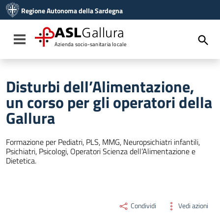
Vai ai contenuti
Regione Autonoma della Sardegna
Vai al menu di navigazione
Vai al footer
ASL
Gallura
Toggle navigation
Azienda socio-sanitaria locale
Disturbi dell’Alimentazione,
un corso per gli operatori della
Gallura
Formazione per Pediatri, PLS, MMG, Neuropsichiatri infantili,
Psichiatri, Psicologi, Operatori Scienza dell’Alimentazione e
Dietetica.
Condividi
Vedi azioni