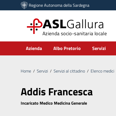
Vai ai contenuti
Regione Autonoma della Sardegna
Vai al menu di navigazione
Vai al footer
ASL
Gallura
Azienda socio-sanitaria locale
Submenu
Azienda
Albo Pretorio
Servizi
Home
/
Servizi
/
Servizi al cittadino
/
Elenco medici
Addis Francesca
Incaricato Medico Medicina Generale