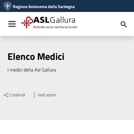
Vai ai contenuti
Regione Autonoma della Sardegna
Vai al menu di navigazione
Vai al footer
ASL
Gallura
Toggle navigation
Azienda socio-sanitaria locale
Elenco Medici
I medici della Asl Gallura
Condividi
Vedi azioni