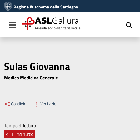
Vai ai contenuti
Regione Autonoma della Sardegna
Vai al menu di navigazione
Vai al footer
ASL
Gallura
Toggle navigation
Azienda socio-sanitaria locale
Sulas Giovanna
Medico Medicina Generale
Condividi
Vedi azioni
Tempo di lettura
< 1
minuto