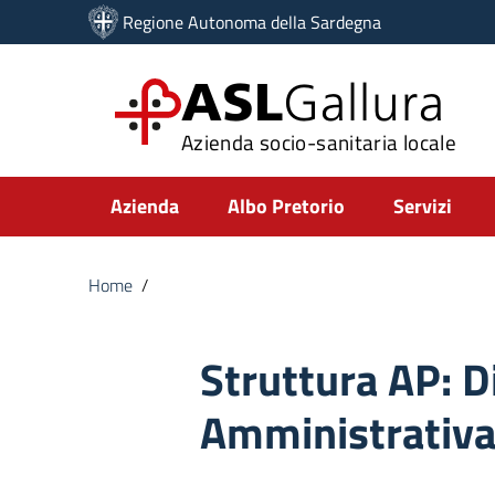
Vai ai contenuti
Regione Autonoma della Sardegna
Vai al menu di navigazione
Vai al footer
ASL
Gallura
Azienda socio-sanitaria locale
Submenu
Azienda
Albo Pretorio
Servizi
Home
/
Struttura AP:
D
Amministrativ