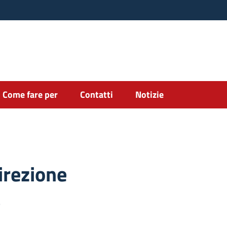
Come fare per
Contatti
Notizie
irezione
a