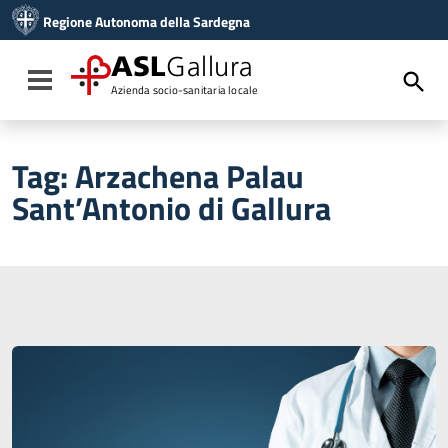
Vai ai contenuti
Regione Autonoma della Sardegna
Vai al menu di navigazione
Vai al footer
ASL
Gallura
Toggle navigation
Azienda socio-sanitaria locale
Tag:
Arzachena Palau
Sant’Antonio di Gallura