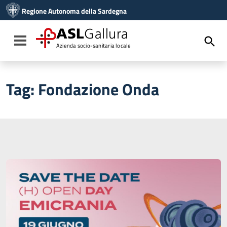
Vai ai contenuti
Regione Autonoma della Sardegna
Vai al menu di navigazione
Vai al footer
ASL
Gallura
Toggle navigation
Azienda socio-sanitaria locale
Tag:
Fondazione Onda