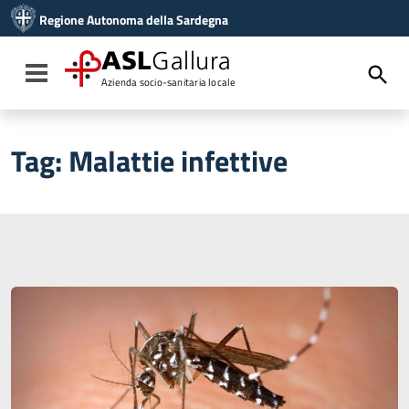
Vai ai contenuti
Regione Autonoma della Sardegna
Vai al menu di navigazione
Vai al footer
ASL
Gallura
Toggle navigation
Azienda socio-sanitaria locale
Tag:
Malattie infettive