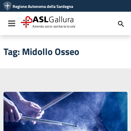
Vai ai contenuti
Regione Autonoma della Sardegna
Vai al menu di navigazione
Vai al footer
ASL
Gallura
Toggle navigation
Azienda socio-sanitaria locale
Tag:
Midollo Osseo