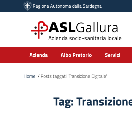
Vai ai contenuti
Regione Autonoma della Sardegna
Vai al menu di navigazione
Vai al footer
ASL
Gallura
Azienda socio-sanitaria locale
Submenu
Azienda
Albo Pretorio
Servizi
Home
/
Posts taggati 'Transizione Digitale'
Tag:
Transizione