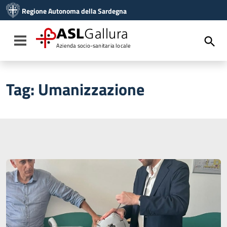
Vai ai contenuti
Regione Autonoma della Sardegna
Vai al menu di navigazione
Vai al footer
ASL
Gallura
Toggle navigation
Azienda socio-sanitaria locale
Tag:
Umanizzazione