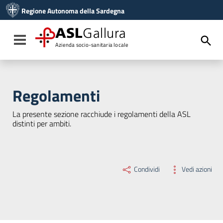
Vai ai contenuti
Regione Autonoma della Sardegna
Vai al menu di navigazione
Vai al footer
ASL
Gallura
Toggle navigation
Azienda socio-sanitaria locale
Regolamenti
La presente sezione racchiude i regolamenti della ASL
distinti per ambiti.
Condividi
Vedi azioni