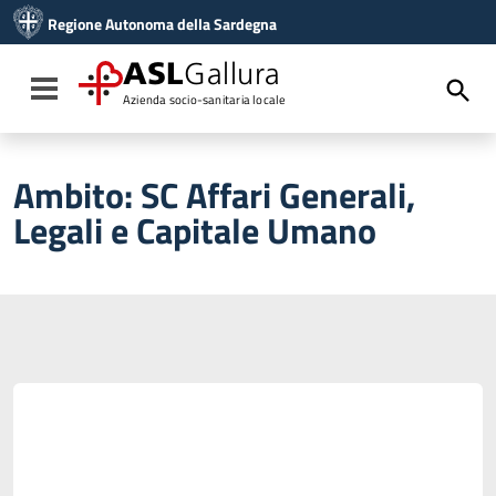
Vai ai contenuti
Regione Autonoma della Sardegna
Vai al menu di navigazione
Vai al footer
ASL
Gallura
Toggle navigation
Azienda socio-sanitaria locale
Ambito:
SC Affari Generali,
Legali e Capitale Umano