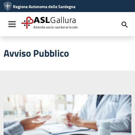
Vai ai contenuti
Regione Autonoma della Sardegna
Vai al menu di navigazione
Vai al footer
ASL
Gallura
Toggle navigation
Azienda socio-sanitaria locale
Avviso Pubblico