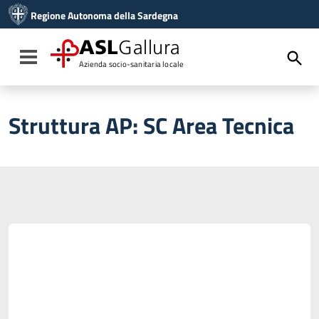
Vai ai contenuti
Regione Autonoma della Sardegna
Vai al menu di navigazione
Vai al footer
ASL
Gallura
Toggle navigation
Azienda socio-sanitaria locale
Struttura AP:
SC Area Tecnica