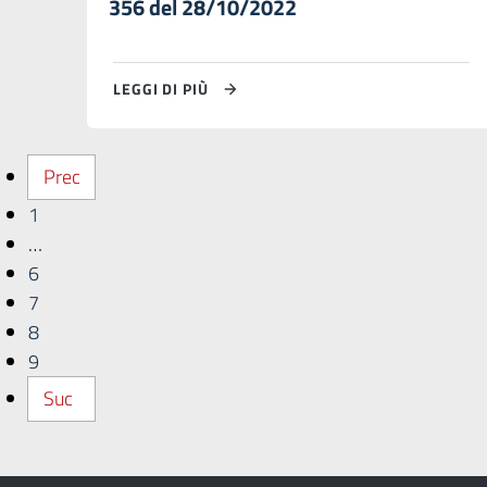
356 del 28/10/2022
LEGGI DI PIÙ
Prec
1
…
6
7
8
9
Suc