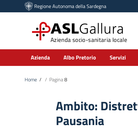
Vai ai contenuti
Regione Autonoma della Sardegna
Vai al menu di navigazione
Vai al footer
ASL
Gallura
Azienda socio-sanitaria locale
Submenu
Azienda
Albo Pretorio
Servizi
Home
/
/
Pagina
8
Ambito:
Distret
Pausania