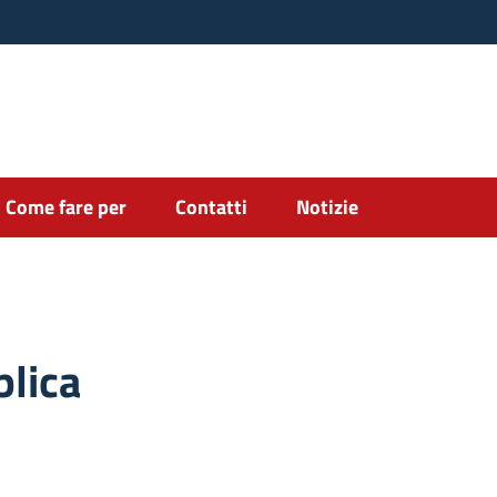
Come fare per
Contatti
Notizie
blica