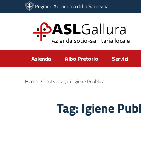
Vai ai contenuti
Regione Autonoma della Sardegna
Vai al menu di navigazione
Vai al footer
ASL
Gallura
Azienda socio-sanitaria locale
Submenu
Azienda
Albo Pretorio
Servizi
Home
/
Posts taggati 'Igiene Pubblica'
Tag:
Igiene Pub